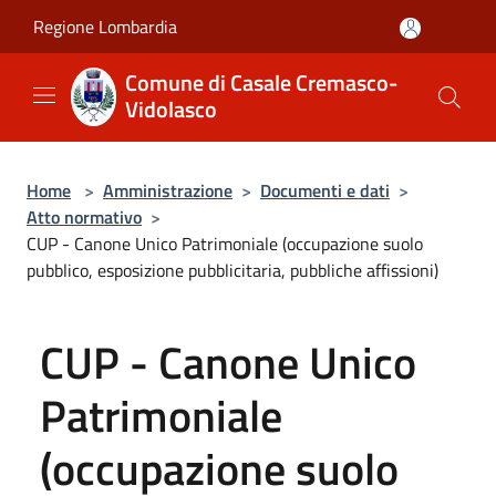
Salta al contenuto principale
Regione Lombardia
Comune di Casale Cremasco-
Vidolasco
Home
>
Amministrazione
>
Documenti e dati
>
Atto normativo
>
CUP - Canone Unico Patrimoniale (occupazione suolo
pubblico, esposizione pubblicitaria, pubbliche affissioni)
CUP - Canone Unico
Patrimoniale
(occupazione suolo