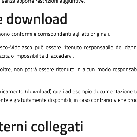
 senza apporre restrizioni aggiuntive.
o e download
sono conformi e corrispondenti agli atti originali.
co-Vidolasco può essere ritenuto responsabile dei danni 
acità o impossibilità di accedervi.
tre, non potrà essere ritenuto in alcun modo responsabile p
 scaricamento (download) quali ad esempio documentazione 
ente e gratuitamente disponibili, in caso contrario viene p
terni collegati