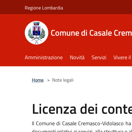
Salta al contenuto principale
Regione Lombardia
Comune di Casale Crem
Amministrazione
Novità
Servizi
Vivere 
Home
>
Note legali
Licenza dei cont
Il Comune di Casale Cremasco-Vidolasco ha re
documenti relativi ai servizi, alla struttura e al