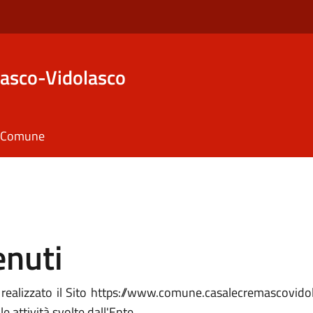
asco-Vidolasco
il Comune
enuti
alizzato il Sito https://www.comune.casalecremascovidolasc
le attività svolte dall'Ente.