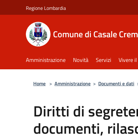
Salta al contenuto principale
Regione Lombardia
Comune di Casale Crem
Amministrazione
Novità
Servizi
Vivere 
Home
>
Amministrazione
>
Documenti e dati
Diritti di segret
documenti, rilas