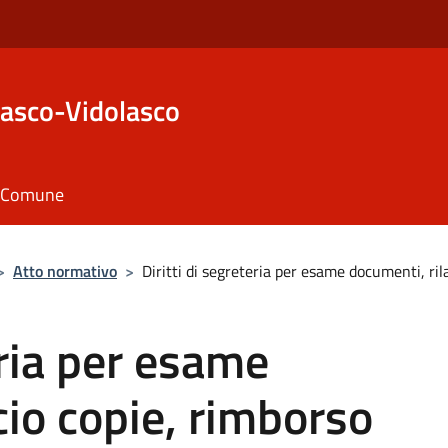
asco-Vidolasco
il Comune
>
Atto normativo
>
Diritti di segreteria per esame documenti, ril
eria per esame
cio copie, rimborso