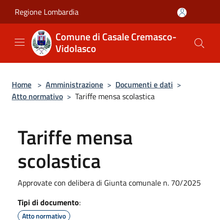
Salta al contenuto principale
Regione Lombardia
Comune di Casale Cremasco-
Vidolasco
Home
>
Amministrazione
>
Documenti e dati
>
Atto normativo
>
Tariffe mensa scolastica
Tariffe mensa
scolastica
Approvate con delibera di Giunta comunale n. 70/2025
Tipi di documento
:
Atto normativo