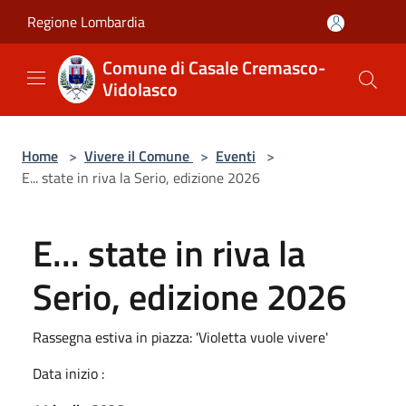
Salta al contenuto principale
Regione Lombardia
Comune di Casale Cremasco-
Vidolasco
Home
>
Vivere il Comune
>
Eventi
>
E... state in riva la Serio, edizione 2026
E... state in riva la
Serio, edizione 2026
Rassegna estiva in piazza: 'Violetta vuole vivere'
Data inizio :