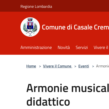
Salta al contenuto principale
Regione Lombardia
Comune di Casale Crem
Amministrazione
Novità
Servizi
Vivere 
Home
>
Vivere il Comune
>
Eventi
>
Armonie
Armonie musical
didattico