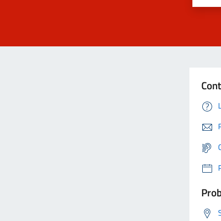
Cont
Prob