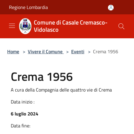
Salta al contenuto principale
Regione Lombardia
Comune di Casale Cremasco-
Vidolasco
Home
>
Vivere il Comune
>
Eventi
>
Crema 1956
Crema 1956
A cura della Compagnia delle quattro vie di Crema
Data inizio :
6 luglio 2024
Data fine: