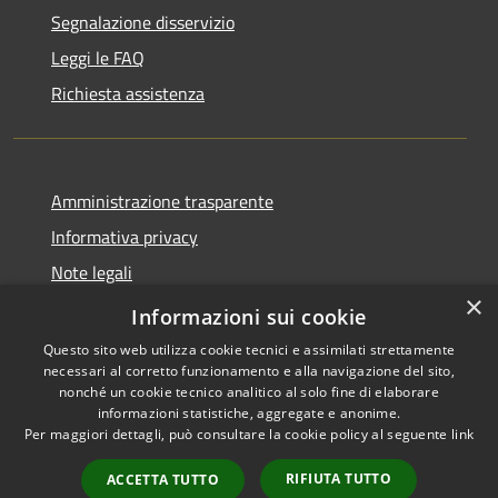
Segnalazione disservizio
Leggi le FAQ
Richiesta assistenza
Amministrazione trasparente
Informativa privacy
Note legali
×
Dichiarazione di accessibilità
Informazioni sui cookie
Questo sito web utilizza cookie tecnici e assimilati strettamente
necessari al corretto funzionamento e alla navigazione del sito,
nonché un cookie tecnico analitico al solo fine di elaborare
informazioni statistiche, aggregate e anonime.
RSS
Copyright © 2026 • Comune di
Per maggiori dettagli, può consultare la cookie policy al seguente
link
Accessibilità
Casale Cremasco-Vidolasco •
Privacy
Municipium
Powered by
•
RIFIUTA TUTTO
ACCETTA TUTTO