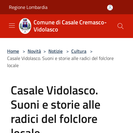
Salta al contenuto principale
Regione Lombardia
Comune di Casale Cremasco-
Vidolasco
Home
>
Novità
>
Notizie
>
Cultura
>
Casale Vidolasco. Suoni e storie alle radici del folclore
locale
Casale Vidolasco.
Suoni e storie alle
radici del folclore
locale