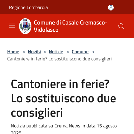
Salta al contenuto principale
Regione Lombardia
Comune di Casale Cremasco-
Vidolasco
Home
>
Novità
>
Notizie
>
Comune
>
Cantoniere in ferie? Lo sostituiscono due consiglieri
Cantoniere in ferie?
Lo sostituiscono due
consiglieri
Notizia pubblicata su Crema News in data 15 agosto
2025