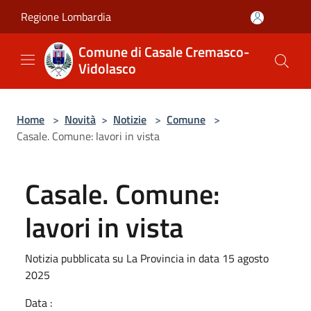
Salta al contenuto principale
Regione Lombardia
Comune di Casale Cremasco-
Vidolasco
Home
>
Novità
>
Notizie
>
Comune
>
Casale. Comune: lavori in vista
Casale. Comune:
lavori in vista
Notizia pubblicata su La Provincia in data 15 agosto
2025
Data :