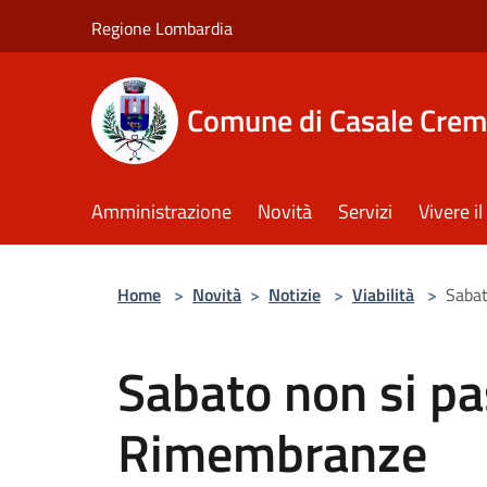
Salta al contenuto principale
Regione Lombardia
Comune di Casale Crem
Amministrazione
Novità
Servizi
Vivere 
Home
>
Novità
>
Notizie
>
Viabilità
>
Sabat
Sabato non si pa
Rimembranze