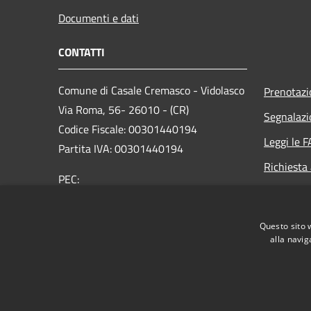
Documenti e dati
CONTATTI
Comune di Casale Cremasco - Vidolasco
Prenotaz
Via Roma, 56- 26010 - (CR)
Segnalazi
Codice Fiscale: 00301440194
Leggi le 
Partita IVA: 00301440194
Richiesta
PEC:
comune.casalecrvidolasco@pec.regione.lombardia.i
Centralino Unico: +39 0373 456 711
Questo sito 
alla navig
RSS
Accessibilità
Privacy
Cookie
Mappa de