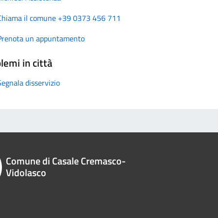
Chiama il comune +39 0373 456 711
Prenota un appuntamento
lemi in città
Segnala disservizio
Comune di Casale Cremasco-
Vidolasco