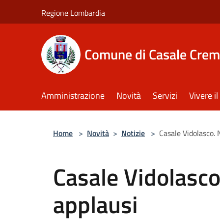
Salta al contenuto principale
Regione Lombardia
Comune di Casale Crem
Amministrazione
Novità
Servizi
Vivere 
Home
>
Novità
>
Notizie
>
Casale Vidolasco. 
Casale Vidolasco
applausi