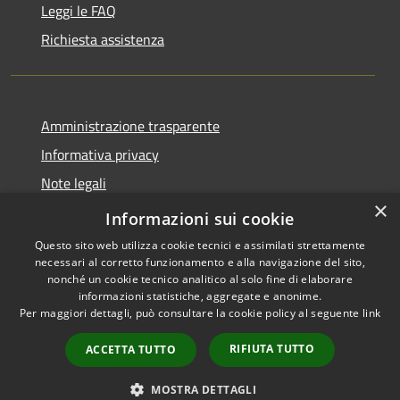
Leggi le FAQ
Richiesta assistenza
Amministrazione trasparente
Informativa privacy
Note legali
×
Dichiarazione di accessibilità
Informazioni sui cookie
Questo sito web utilizza cookie tecnici e assimilati strettamente
necessari al corretto funzionamento e alla navigazione del sito,
nonché un cookie tecnico analitico al solo fine di elaborare
informazioni statistiche, aggregate e anonime.
RSS
Copyright © 2026 • Comune di
Per maggiori dettagli, può consultare la cookie policy al seguente
link
Accessibilità
Casale Cremasco-Vidolasco •
Privacy
Municipium
Powered by
•
RIFIUTA TUTTO
ACCETTA TUTTO
Cookie
Accesso redazione
Mappa del sito
MOSTRA DETTAGLI