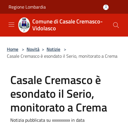
Salta al contenuto principale
Regione Lombardia
Comune di Casale Cremasco-
Vidolasco
Home
>
Novità
>
Notizie
>
Casale Cremasco è esondato il Serio, monitorato a Crema
Casale Cremasco è
esondato il Serio,
monitorato a Crema
Notizia pubblicata su xxxxxxxxx in data