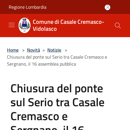
Salta al contenuto principale
Regione Lombardia
Comune di Casale Cremasco-
Vidolasco
Home
>
Novità
>
Notizie
>
Chiusura del ponte sul Serio tra Casale Cremasco e
Sergnano, il 16 assemblea pubblica
Chiusura del ponte
sul Serio tra Casale
Cremasco e
Sergnano, il 16