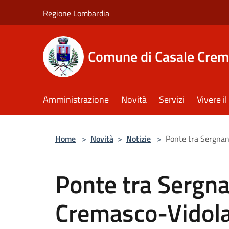
Salta al contenuto principale
Regione Lombardia
Comune di Casale Crem
Amministrazione
Novità
Servizi
Vivere 
Home
>
Novità
>
Notizie
>
Ponte tra Sergnan
Ponte tra Sergna
Cremasco-Vidola