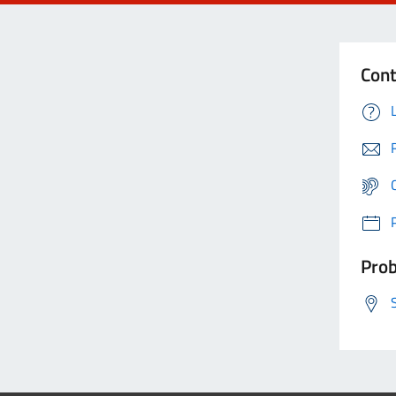
Cont
Prob