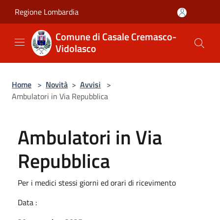
Salta al contenuto principale
Regione Lombardia
Comune di Casale Cremasco-
Vidolasco
Home
>
Novità
>
Avvisi
>
Ambulatori in Via Repubblica
Ambulatori in Via
Repubblica
Per i medici stessi giorni ed orari di ricevimento
Data :