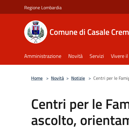
Salta al contenuto principale
Regione Lombardia
Comune di Casale Crem
Amministrazione
Novità
Servizi
Vivere 
Home
>
Novità
>
Notizie
>
Centri per le Fami
Centri per le Fa
ascolto, orienta