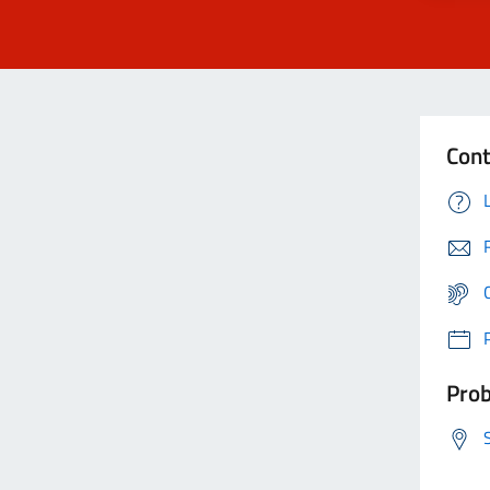
Cont
Prob