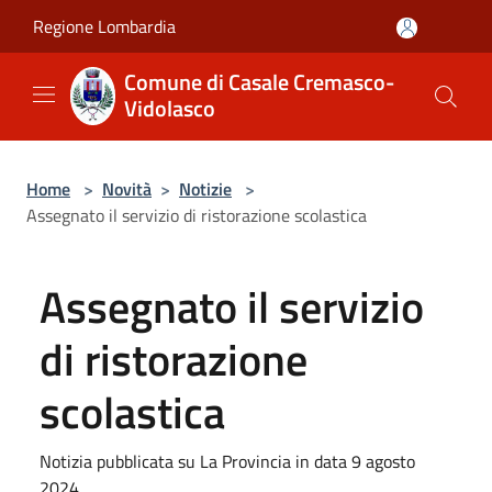
Salta al contenuto principale
Regione Lombardia
Comune di Casale Cremasco-
Vidolasco
Home
>
Novità
>
Notizie
>
Assegnato il servizio di ristorazione scolastica
Assegnato il servizio
di ristorazione
scolastica
Notizia pubblicata su La Provincia in data 9 agosto
2024