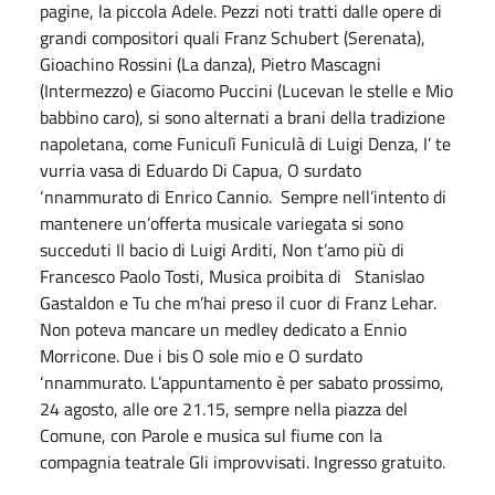
pagine, la piccola Adele. Pezzi noti tratti dalle opere di
grandi compositori quali Franz Schubert (Serenata),
Gioachino Rossini (La danza), Pietro Mascagni
(Intermezzo) e Giacomo Puccini (Lucevan le stelle e Mio
babbino caro), si sono alternati a brani della tradizione
napoletana, come Funiculì Funiculà di Luigi Denza, I’ te
vurria vasa di Eduardo Di Capua, O surdato
‘nnammurato di Enrico Cannio. Sempre nell’intento di
mantenere un’offerta musicale variegata si sono
succeduti Il bacio di Luigi Arditi, Non t’amo più di
Francesco Paolo Tosti, Musica proibita di Stanislao
Gastaldon e Tu che m’hai preso il cuor di Franz Lehar.
Non poteva mancare un medley dedicato a Ennio
Morricone. Due i bis O sole mio e O surdato
‘nnammurato. L’appuntamento è per sabato prossimo,
24 agosto, alle ore 21.15, sempre nella piazza del
Comune, con Parole e musica sul fiume con la
compagnia teatrale Gli improvvisati. Ingresso gratuito.