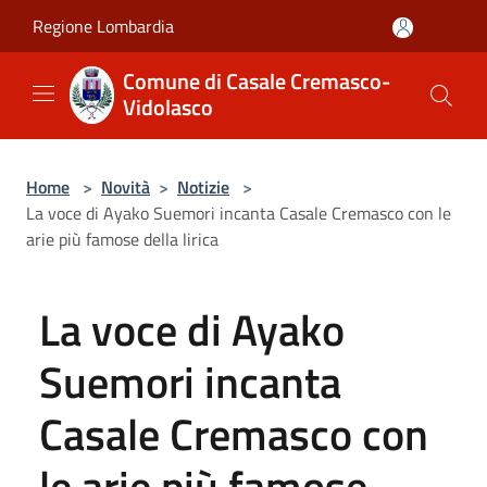
Salta al contenuto principale
Regione Lombardia
Comune di Casale Cremasco-
Vidolasco
Home
>
Novità
>
Notizie
>
La voce di Ayako Suemori incanta Casale Cremasco con le
arie più famose della lirica
La voce di Ayako
Suemori incanta
Casale Cremasco con
le arie più famose