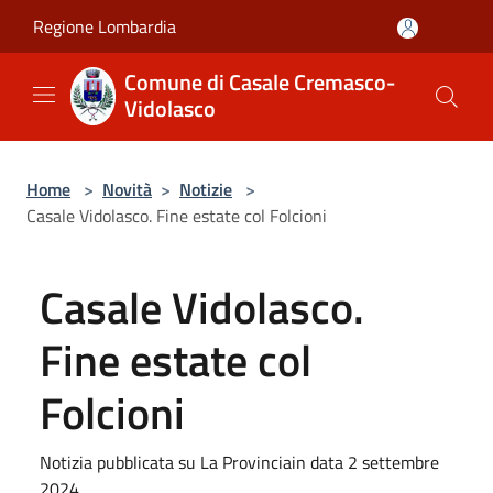
Salta al contenuto principale
Regione Lombardia
Comune di Casale Cremasco-
Vidolasco
Home
>
Novità
>
Notizie
>
Casale Vidolasco. Fine estate col Folcioni
Casale Vidolasco.
Fine estate col
Folcioni
Notizia pubblicata su La Provinciain data 2 settembre
2024