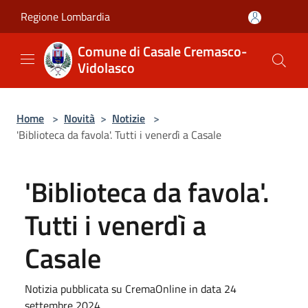
Salta al contenuto principale
Regione Lombardia
Comune di Casale Cremasco-
Vidolasco
Home
>
Novità
>
Notizie
>
'Biblioteca da favola'. Tutti i venerdì a Casale
'Biblioteca da favola'.
Tutti i venerdì a
Casale
Notizia pubblicata su CremaOnline in data 24
settembre 2024