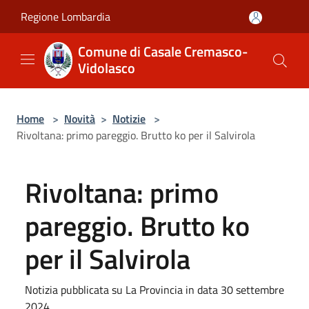
Salta al contenuto principale
Regione Lombardia
Comune di Casale Cremasco-
Vidolasco
Home
>
Novità
>
Notizie
>
Rivoltana: primo pareggio. Brutto ko per il Salvirola
Rivoltana: primo
pareggio. Brutto ko
per il Salvirola
Notizia pubblicata su La Provincia in data 30 settembre
2024