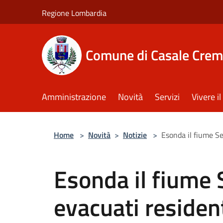
Salta al contenuto principale
Regione Lombardia
Comune di Casale Crem
Amministrazione
Novità
Servizi
Vivere 
Home
>
Novità
>
Notizie
>
Esonda il fiume Se
Esonda il fiume 
evacuati residen