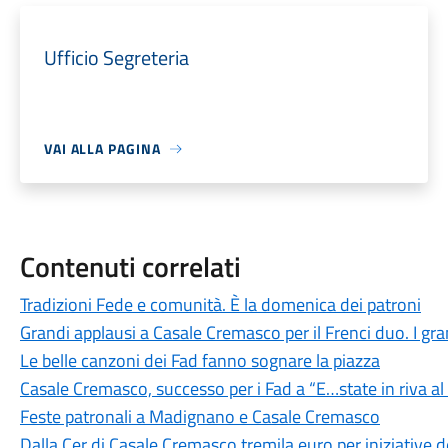
Ufficio Segreteria
VAI ALLA PAGINA
Contenuti correlati
Tradizioni Fede e comunità. È la domenica dei patroni
Grandi applausi a Casale Cremasco per il Frenci duo. I grand
Le belle canzoni dei Fad fanno sognare la piazza
Casale Cremasco, successo per i Fad a “E…state in riva a
Feste patronali a Madignano e Casale Cremasco
Dalla Cer di Casale Cremasco tremila euro per iniziative