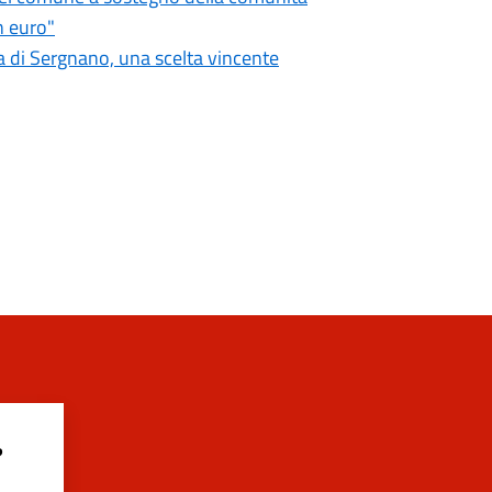
n euro"
 di Sergnano, una scelta vincente
?