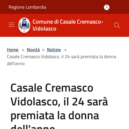
Salta al contenuto principale
Regione Lombardia
Comune di Casale Cremasco-
Vidolasco
Home
>
Novità
>
Notizie
>
Casale Cremasco Vidolasco, il 24 sarà premiata la donna
dell'anno
Casale Cremasco
Vidolasco, il 24 sarà
premiata la donna
dell'anno