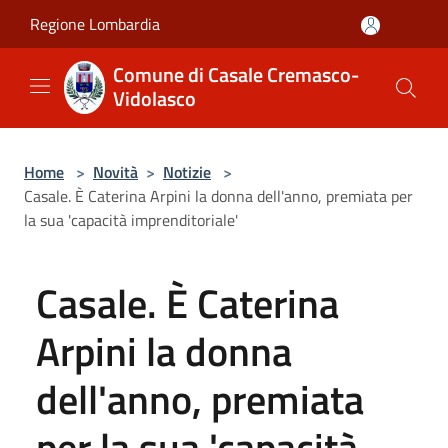
Salta al contenuto principale
Regione Lombardia
Comune di Casale Cremasco-
Vidolasco
Home
>
Novità
>
Notizie
>
Casale. È Caterina Arpini la donna dell'anno, premiata per
la sua 'capacità imprenditoriale'
Casale. È Caterina
Arpini la donna
dell'anno, premiata
per la sua 'capacità