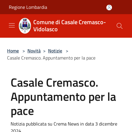
Salta al contenuto principale
Regione Lombardia
Comune di Casale Cremasco-
Vidolasco
Home
>
Novità
>
Notizie
>
Casale Cremasco. Appuntamento per la pace
Casale Cremasco.
Appuntamento per la
pace
Notizia pubblicata su Crema News in data 3 dicembre
2024