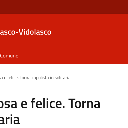
asco-Vidolasco
il Comune
a e felice. Torna capolista in solitaria
osa e felice. Torna
aria