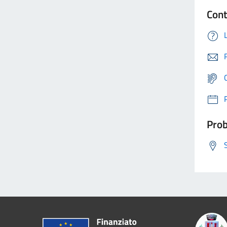
Cont
Prob