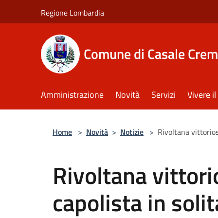
Salta al contenuto principale
Regione Lombardia
Comune di Casale Crem
Amministrazione
Novità
Servizi
Vivere 
Home
>
Novità
>
Notizie
>
Rivoltana vittorios
Rivoltana vittori
capolista in solit