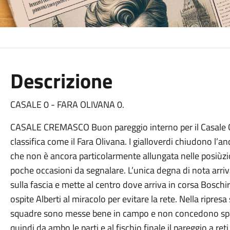
Descrizione
CASALE 0 - FARA OLIVANA 0.
CASALE CREMASCO Buon pareggio interno per il Casale C
classifica come il Fara Olivana. I gialloverdi chiudono l’a
che non è ancora particolarmente allungata nelle posiùz
poche occasioni da segnalare. L’unica degna di nota arriva
sulla fascia e mette al centro dove arriva in corsa Boschiro
ospite Alberti al miracolo per evitare la rete. Nella ripr
squadre sono messe bene in campo e non concedono spazi
quindi da ambo le parti e al fischio finale il pareggio a reti