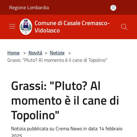
Salta al contenuto principale
Regione Lombardia
Comune di Casale Cremasco-
Vidolasco
Home
>
Novità
>
Notizie
>
Grassi: "Pluto? Al momento è il cane di Topolino"
Grassi: "Pluto? Al
momento è il cane di
Topolino"
Notizia pubblicata su Crema News in data 14 febbraio
2025