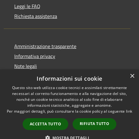
Leggi le FAQ
Richiesta assistenza
Amministrazione trasparente
Informativa privacy
Note legali
×
Dichiarazione di accessibilità
Informazioni sui cookie
Questo sito web utilizza cookie tecnici e assimilati strettamente
necessari al corretto funzionamento e alla navigazione del sito,
nonché un cookie tecnico analitico al solo fine di elaborare
informazioni statistiche, aggregate e anonime.
RSS
Copyright © 2026 • Comune di
Per maggiori dettagli, può consultare la cookie policy al seguente
link
Accessibilità
Casale Cremasco-Vidolasco •
Privacy
Municipium
Powered by
•
RIFIUTA TUTTO
ACCETTA TUTTO
Cookie
Accesso redazione
Mappa del sito
MOSTRA DETTAGLI