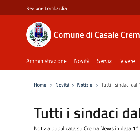
Salta al contenuto principale
Regione Lombardia
Comune di Casale Crem
Amministrazione
Novità
Servizi
Vivere 
Home
>
Novità
>
Notizie
>
Tutti i sindaci dal
Tutti i sindaci d
Notizia pubblicata su Crema News in data 1