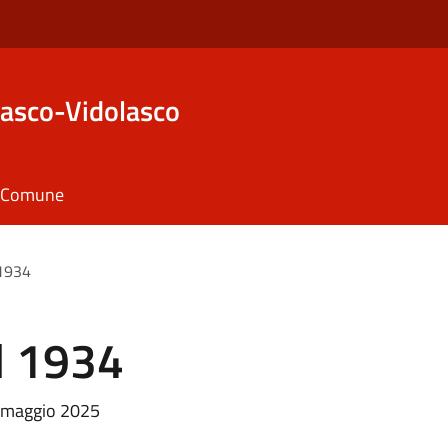
asco-Vidolasco
il Comune
 1934
al 1934
° maggio 2025