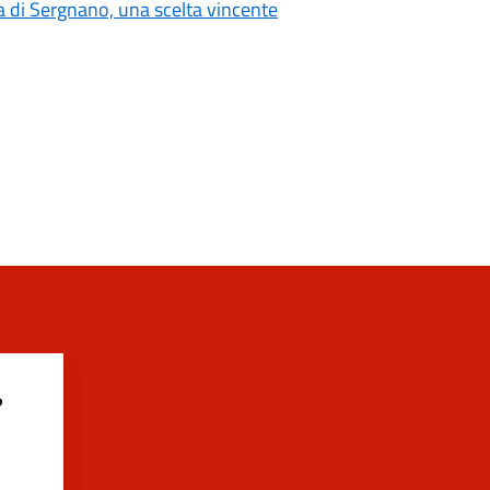
 di Sergnano, una scelta vincente
?