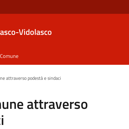
asco-Vidolasco
il Comune
ne attraverso podestà e sindaci
mune attraverso
i