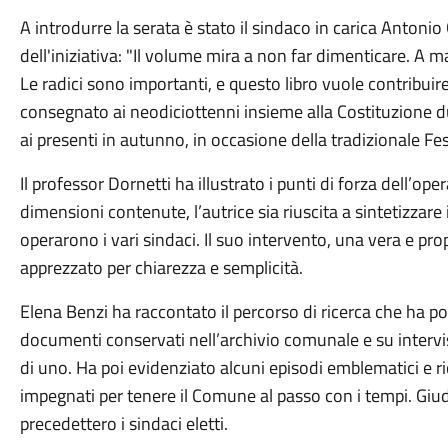
A introdurre la serata è stato il sindaco in carica Antonio 
dell'iniziativa: "Il volume mira a non far dimenticare. A m
Le radici sono importanti, e questo libro vuole contribui
consegnato ai neodiciottenni insieme alla Costituzione du
ai presenti in autunno, in occasione della tradizionale Fe
Il professor Dornetti ha illustrato i punti di forza dell’o
dimensioni contenute, l’autrice sia riuscita a sintetizzare 
operarono i vari sindaci. Il suo intervento, una vera e prop
apprezzato per chiarezza e semplicità.
Elena Benzi ha raccontato il percorso di ricerca che ha por
documenti conservati nell’archivio comunale e su intervist
di uno. Ha poi evidenziato alcuni episodi emblematici e ric
impegnati per tenere il Comune al passo con i tempi. Giu
precedettero i sindaci eletti.