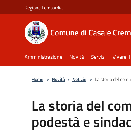
Salta al contenuto principale
Regione Lombardia
Comune di Casale Crem
Amministrazione
Novità
Servizi
Vivere 
Home
>
Novità
>
Notizie
>
La storia del comu
La storia del co
podestà e sindac