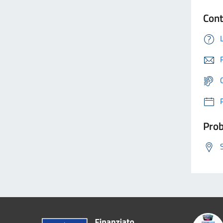
Cont
Prob