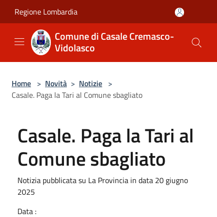
Salta al contenuto principale
Regione Lombardia
Comune di Casale Cremasco-
Vidolasco
Home
>
Novità
>
Notizie
>
Casale. Paga la Tari al Comune sbagliato
Casale. Paga la Tari al
Comune sbagliato
Notizia pubblicata su La Provincia in data 20 giugno
2025
Data :