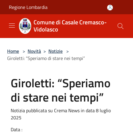
Salta al contenuto principale
Regione Lombardia
Comune di Casale Cremasco-
Vidolasco
Home
>
Novità
>
Notizie
>
Giroletti: “Speriamo di stare nei tempi”
Giroletti: “Speriamo
di stare nei tempi”
Notizia pubblicata su Crema News in data 8 luglio
2025
Data :