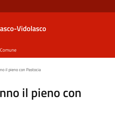
asco-Vidolasco
il Comune
no il pieno con Pastocia
nno il pieno con