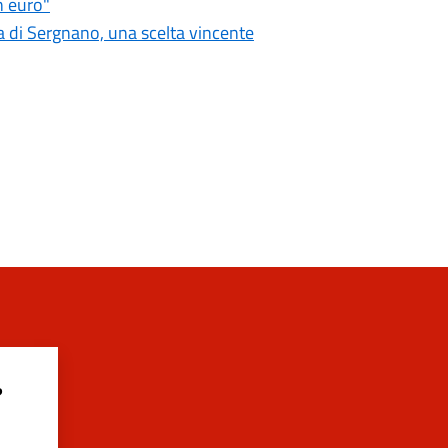
n euro"
 di Sergnano, una scelta vincente
?