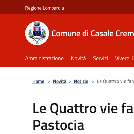
Salta al contenuto principale
Regione Lombardia
Comune di Casale Crem
Amministrazione
Novità
Servizi
Vivere 
Home
>
Novità
>
Notizie
>
Le Quattro vie fan
Le Quattro vie fa
Pastocia