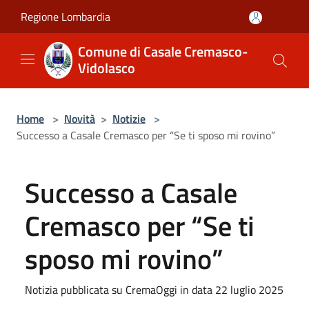
Salta al contenuto principale
Regione Lombardia
Comune di Casale Cremasco-
Vidolasco
Home
>
Novità
>
Notizie
>
Successo a Casale Cremasco per “Se ti sposo mi rovino”
Successo a Casale
Cremasco per “Se ti
sposo mi rovino”
Notizia pubblicata su CremaOggi in data 22 luglio 2025