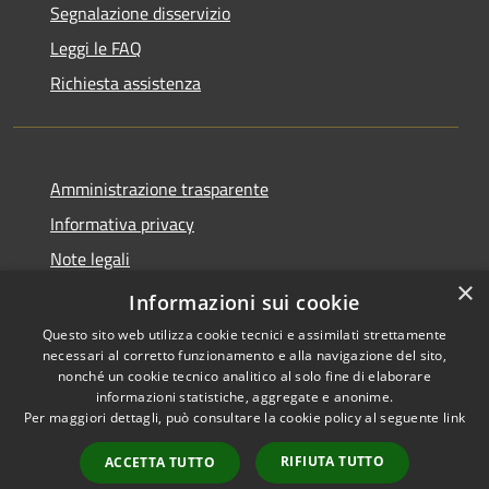
Segnalazione disservizio
Leggi le FAQ
Richiesta assistenza
Amministrazione trasparente
Informativa privacy
Note legali
×
Dichiarazione di accessibilità
Informazioni sui cookie
Questo sito web utilizza cookie tecnici e assimilati strettamente
necessari al corretto funzionamento e alla navigazione del sito,
nonché un cookie tecnico analitico al solo fine di elaborare
informazioni statistiche, aggregate e anonime.
RSS
Copyright © 2026 • Comune di
Per maggiori dettagli, può consultare la cookie policy al seguente
link
Accessibilità
Casale Cremasco-Vidolasco •
Privacy
Municipium
Powered by
•
RIFIUTA TUTTO
ACCETTA TUTTO
Cookie
Accesso redazione