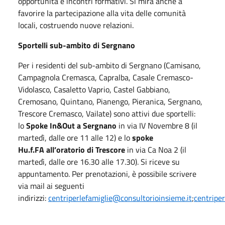
opportunità e incontri formativi. Si mira anche a
favorire la partecipazione alla vita delle comunità
locali, costruendo nuove relazioni.
Sportelli sub-ambito di Sergnano
Per i residenti del sub-ambito di Sergnano (Camisano,
Campagnola Cremasca, Capralba, Casale Cremasco-
Vidolasco, Casaletto Vaprio, Castel Gabbiano,
Cremosano, Quintano, Pianengo, Pieranica, Sergnano,
Trescore Cremasco, Vailate) sono attivi due sportelli:
lo
Spoke In&Out
a Sergnano
in via IV Novembre 8 (il
martedì, dalle ore 11 alle 12) e lo
spoke
Hu.f.FA
all’oratorio di Trescore
in via Ca Noa 2 (il
martedì, dalle ore 16.30 alle 17.30). Si riceve su
appuntamento. Per prenotazioni, è possibile scrivere
via mail ai seguenti
indirizzi:
centriperlefamiglie@consultorioinsieme.it
;
centripe