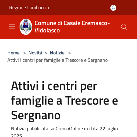
Salta al contenuto principale
Regione Lombardia
Comune di Casale Cremasco-
Vidolasco
Home
>
Novità
>
Notizie
>
Attivi i centri per famiglie a Trescore e Sergnano
Attivi i centri per
famiglie a Trescore e
Sergnano
Notizia pubblicata su CremaOnline in data 22 luglio
2025