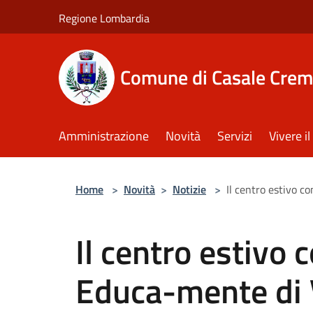
Salta al contenuto principale
Regione Lombardia
Comune di Casale Crem
Amministrazione
Novità
Servizi
Vivere 
Home
>
Novità
>
Notizie
>
Il centro estivo 
Il centro estivo
Educa-mente di