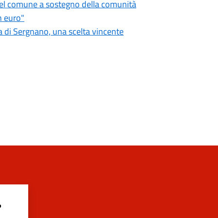
 del comune a sostegno della comunità
n euro"
 di Sergnano, una scelta vincente
?