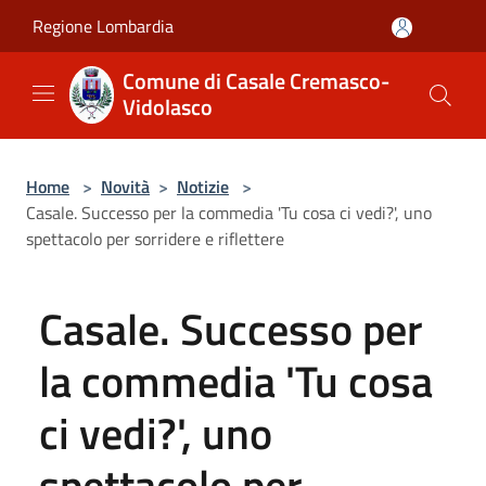
Salta al contenuto principale
Regione Lombardia
Comune di Casale Cremasco-
Vidolasco
Home
>
Novità
>
Notizie
>
Casale. Successo per la commedia 'Tu cosa ci vedi?', uno
spettacolo per sorridere e riflettere
Casale. Successo per
la commedia 'Tu cosa
ci vedi?', uno
spettacolo per