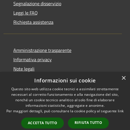
Segnalazione disservizio
Leggi le FAQ
Richiesta assistenza
Amministrazione trasparente
Informativa privacy
Note legali
×
Dichiarazione di accessibilità
Informazioni sui cookie
Questo sito web utilizza cookie tecnici e assimilati strettamente
necessari al corretto funzionamento e alla navigazione del sito,
nonché un cookie tecnico analitico al solo fine di elaborare
informazioni statistiche, aggregate e anonime.
RSS
Copyright © 2026 • Comune di
Per maggiori dettagli, può consultare la cookie policy al seguente
link
Accessibilità
Casale Cremasco-Vidolasco •
Privacy
Municipium
Powered by
•
RIFIUTA TUTTO
ACCETTA TUTTO
Cookie
Accesso redazione