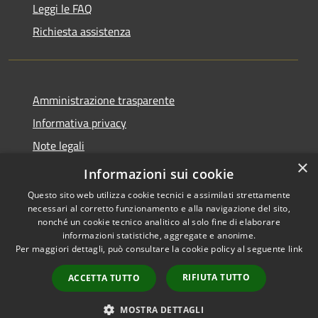
Leggi le FAQ
Richiesta assistenza
Amministrazione trasparente
Informativa privacy
Note legali
×
Dichiarazione di accessibilità
Informazioni sui cookie
Questo sito web utilizza cookie tecnici e assimilati strettamente
necessari al corretto funzionamento e alla navigazione del sito,
nonché un cookie tecnico analitico al solo fine di elaborare
informazioni statistiche, aggregate e anonime.
RSS
Copyright © 2026 • Comune di
Per maggiori dettagli, può consultare la cookie policy al seguente
link
Accessibilità
Casale Cremasco-Vidolasco •
Privacy
Municipium
Powered by
•
RIFIUTA TUTTO
ACCETTA TUTTO
Cookie
Accesso redazione
Mappa del sito
MOSTRA DETTAGLI