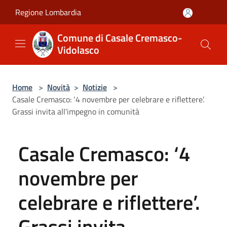
Salta al contenuto principale
Regione Lombardia
Comune di Casale Cremasco-
Vidolasco
Home
>
Novità
>
Notizie
>
Casale Cremasco: ‘4 novembre per celebrare e riflettere’.
Grassi invita all'impegno in comunità
Casale Cremasco: ‘4
novembre per
celebrare e riflettere’.
Grassi invita