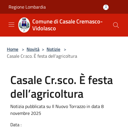
Salta al contenuto principale
Regione Lombardia
Comune di Casale Cremasco-
Vidolasco
Home
>
Novità
>
Notizie
>
Casale Cr.sco. È festa dell’agricoltura
Casale Cr.sco. È festa
dell’agricoltura
Notizia pubblicata su Il Nuovo Torrazzo in data 8
novembre 2025
Data :