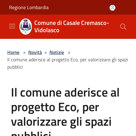
Salta al contenuto principale
Regione Lombardia
Comune di Casale Cremasco-
Vidolasco
Home
>
Novità
>
Notizie
>
Il comune aderisce al progetto Eco, per valorizzare gli spazi
pubblici
Il comune aderisce al
progetto Eco, per
valorizzare gli spazi
pubblici