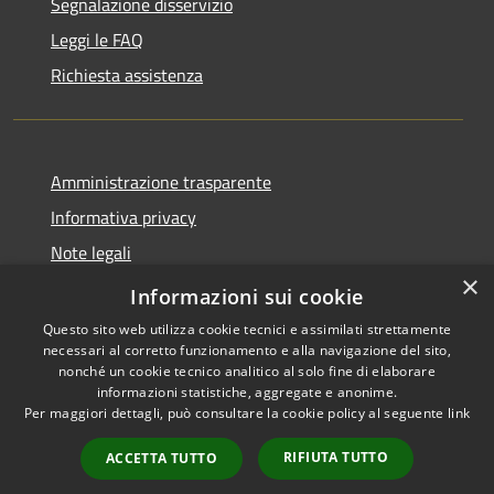
Segnalazione disservizio
Leggi le FAQ
Richiesta assistenza
Amministrazione trasparente
Informativa privacy
Note legali
×
Dichiarazione di accessibilità
Informazioni sui cookie
Questo sito web utilizza cookie tecnici e assimilati strettamente
necessari al corretto funzionamento e alla navigazione del sito,
nonché un cookie tecnico analitico al solo fine di elaborare
informazioni statistiche, aggregate e anonime.
RSS
Copyright © 2026 • Comune di
Per maggiori dettagli, può consultare la cookie policy al seguente
link
Accessibilità
Casale Cremasco-Vidolasco •
Privacy
Municipium
Powered by
•
RIFIUTA TUTTO
ACCETTA TUTTO
Cookie
Accesso redazione