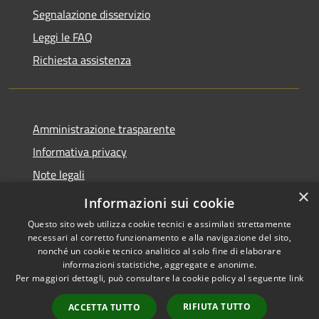
Segnalazione disservizio
Leggi le FAQ
Richiesta assistenza
Amministrazione trasparente
Informativa privacy
Note legali
×
Dichiarazione di accessibilità
Informazioni sui cookie
Questo sito web utilizza cookie tecnici e assimilati strettamente
necessari al corretto funzionamento e alla navigazione del sito,
nonché un cookie tecnico analitico al solo fine di elaborare
informazioni statistiche, aggregate e anonime.
RSS
Copyright © 2026 • Comune di
Per maggiori dettagli, può consultare la cookie policy al seguente
link
Accessibilità
Casale Cremasco-Vidolasco •
Privacy
Municipium
Powered by
•
RIFIUTA TUTTO
ACCETTA TUTTO