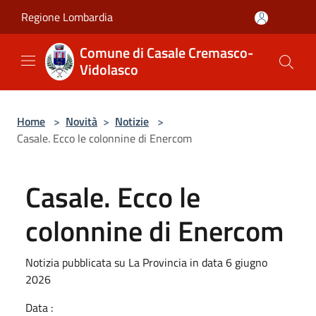
Salta al contenuto principale
Regione Lombardia
Comune di Casale Cremasco-
Vidolasco
Home
>
Novità
>
Notizie
>
Casale. Ecco le colonnine di Enercom
Casale. Ecco le
colonnine di Enercom
Notizia pubblicata su La Provincia in data 6 giugno
2026
Data :