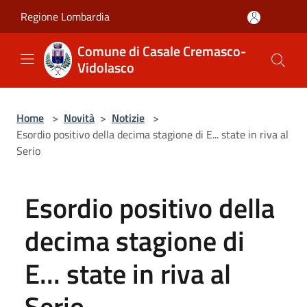
Salta al contenuto principale
Regione Lombardia
Comune di Casale Cremasco-
Vidolasco
Home
>
Novità
>
Notizie
>
Esordio positivo della decima stagione di E... state in riva al
Serio
Esordio positivo della
decima stagione di
E... state in riva al
Serio