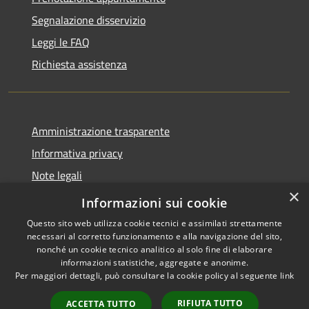
Segnalazione disservizio
Leggi le FAQ
Richiesta assistenza
Amministrazione trasparente
Informativa privacy
Note legali
×
Dichiarazione di accessibilità
Informazioni sui cookie
Questo sito web utilizza cookie tecnici e assimilati strettamente
necessari al corretto funzionamento e alla navigazione del sito,
nonché un cookie tecnico analitico al solo fine di elaborare
informazioni statistiche, aggregate e anonime.
RSS
Copyright © 2026 • Comune di
Per maggiori dettagli, può consultare la cookie policy al seguente
link
Accessibilità
Casale Cremasco-Vidolasco •
Privacy
Municipium
Powered by
•
RIFIUTA TUTTO
ACCETTA TUTTO