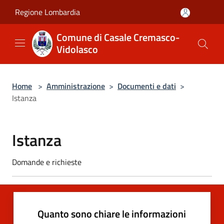
Salta al contenuto principale
Regione Lombardia
Comune di Casale Cremasco-
Vidolasco
Home
>
Amministrazione
>
Documenti e dati
>
Istanza
Istanza
Domande e richieste
Quanto sono chiare le informazioni