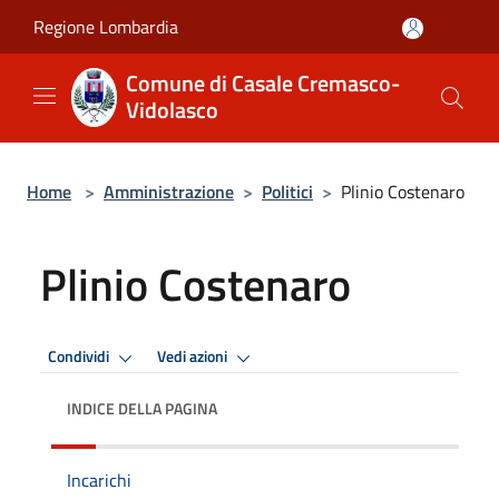
Salta al contenuto principale
Regione Lombardia
Comune di Casale Cremasco-
Vidolasco
Home
>
Amministrazione
>
Politici
>
Plinio Costenaro
Plinio Costenaro
Condividi
Vedi azioni
INDICE DELLA PAGINA
Incarichi