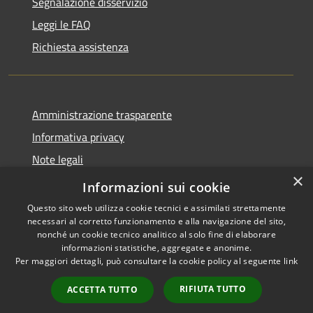
Segnalazione disservizio
Leggi le FAQ
Richiesta assistenza
Amministrazione trasparente
Informativa privacy
Note legali
×
Dichiarazione di accessibilità
Informazioni sui cookie
Questo sito web utilizza cookie tecnici e assimilati strettamente
necessari al corretto funzionamento e alla navigazione del sito,
nonché un cookie tecnico analitico al solo fine di elaborare
informazioni statistiche, aggregate e anonime.
RSS
Copyright © 2026 • Comune di
Per maggiori dettagli, può consultare la cookie policy al seguente
link
Accessibilità
Casale Cremasco-Vidolasco •
Privacy
Municipium
Powered by
•
RIFIUTA TUTTO
ACCETTA TUTTO
Cookie
Accesso redazione