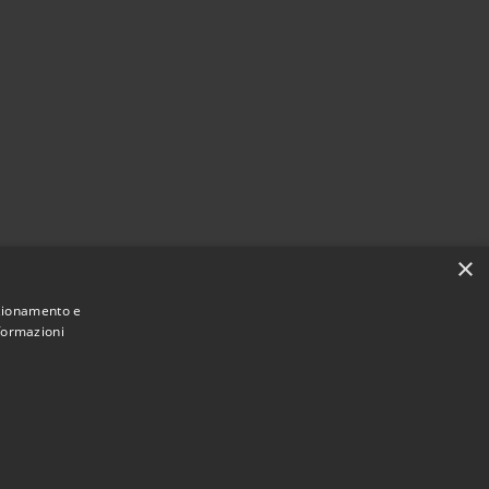
×
nzionamento e
nformazioni
Municipium
i Casale Cremasco-Vidolasco • Powered by
•
Accesso redazione