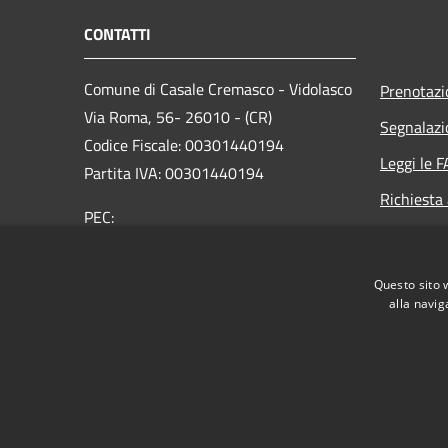
CONTATTI
Comune di Casale Cremasco - Vidolasco
Prenotaz
Via Roma, 56- 26010 - (CR)
Segnalazi
Codice Fiscale: 00301440194
Leggi le 
Partita IVA: 00301440194
Richiesta
PEC:
comune.casalecrvidolasco@pec.regione.lombardia.i
Centralino Unico: +39 0373 456 711
Questo sito 
alla navig
RSS
Accessibilità
Privacy
Cookie
Mappa de