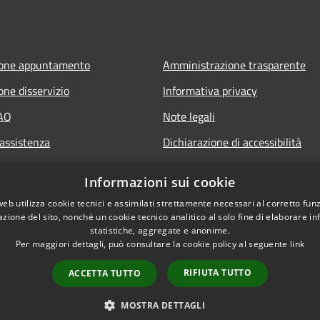
ione appuntamento
Amministrazione trasparente
one disservizio
Informativa privacy
FAQ
Note legali
 assistenza
Dichiarazione di accessibilità
t
Informazioni sui cookie
web utilizza cookie tecnici e assimilati strettamente necessari al corretto fu
azione del sito, nonché un cookie tecnico analitico al solo fine di elaborare i
statistiche, aggregate e anonime.
Per maggiori dettagli, può consultare la cookie policy al seguente
link
RIFIUTA TUTTO
ACCETTA TUTTO
l sito
Copyright © 2026 • Comune d
MOSTRA DETTAGLI