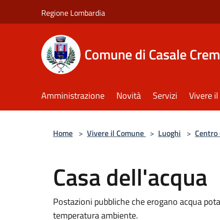
Salta al contenuto principale
Regione Lombardia
Comune di Casale Crem
Amministrazione
Novità
Servizi
Vivere 
Home
>
Vivere il Comune
>
Luoghi
>
Centro 
Casa dell'acqua
Postazioni pubbliche che erogano acqua potabil
temperatura ambiente.