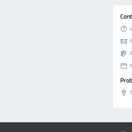
Cont
Prob