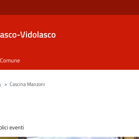
asco-Vidolasco
il Comune
a
>
Cascina Manzoni
i
lici eventi