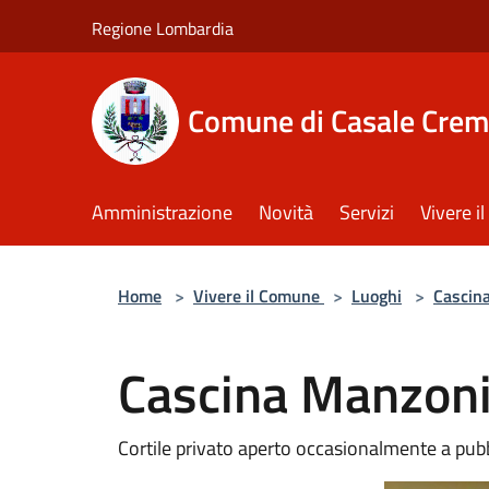
Salta al contenuto principale
Regione Lombardia
Comune di Casale Crem
Amministrazione
Novità
Servizi
Vivere 
Home
>
Vivere il Comune
>
Luoghi
>
Cascin
Cascina Manzon
Cortile privato aperto occasionalmente a pubb