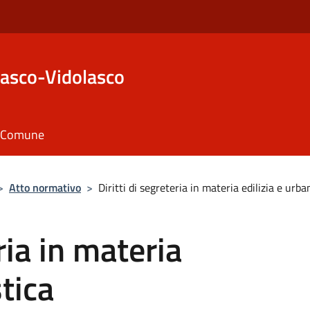
asco-Vidolasco
il Comune
>
Atto normativo
>
Diritti di segreteria in materia edilizia e urba
ria in materia
stica