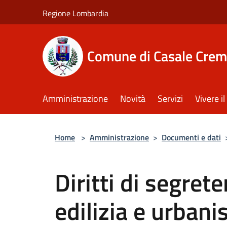
Salta al contenuto principale
Regione Lombardia
Comune di Casale Crem
Amministrazione
Novità
Servizi
Vivere 
Home
>
Amministrazione
>
Documenti e dati
Diritti di segrete
edilizia e urbani