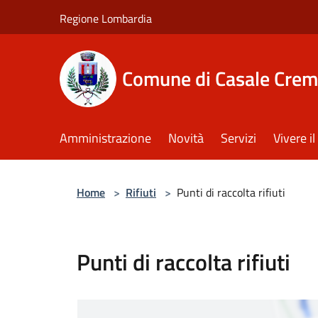
Salta al contenuto principale
Regione Lombardia
Comune di Casale Crem
Amministrazione
Novità
Servizi
Vivere 
Home
>
Rifiuti
>
Punti di raccolta rifiuti
Punti di raccolta rifiuti