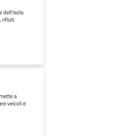
 dell'isola
 rifiuti
mette a
re veicoli e